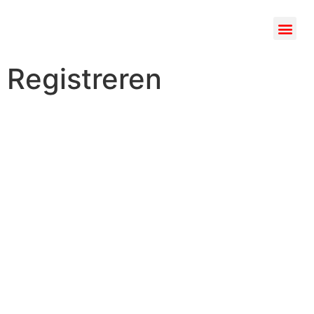
Registreren
Gebruikersnaam
Voornaam
Achternaam
E-mailadres